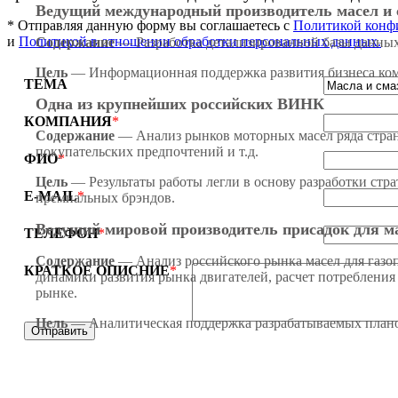
Ведущий международный производитель масел и 
*
Отправляя данную форму вы соглашаетесь c
Политикой конф
и
Политикой в отношении обработки персональных данных.
Содержание
— Разработка детализированной базы данных
Цель
— Информационная поддержка развития бизнеса ком
ТЕМА
Одна из крупнейших российских ВИНК
КОМПАНИЯ
*
Содержание
— Анализ рынков моторных масел ряда стран 
покупательских предпочтений и т.д.
ФИО
*
Цель
— Результаты работы легли в основу разработки стр
E-MAIL
*
премиальных брэндов.
Ведущий мировой производитель присадок для м
ТЕЛЕФОН
*
Содержание
— Анализ российского рынка масел для газоп
КРАТКОЕ ОПИСНИЕ
*
динамики развития рынка двигателей, расчет потребления
рынке.
Цель
— Аналитическая поддержка разрабатываемых планов