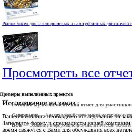
Рынок масел для газопоршневых и газотурбинных двигателей на
Просмотреть все отче
Примеры выполненных проектов
Исследование на заказ
Готовый мультиклиентский отчет для участнико
Содержание
— Анализ российского рынка моторных и тран
Вашей компании необходимо исследование на зака
Заполните форму и специалисты нашей компании 
Цель
— Создание информационно-аналитической основы д
время свяжутся с Вами для обсуждения всех детал