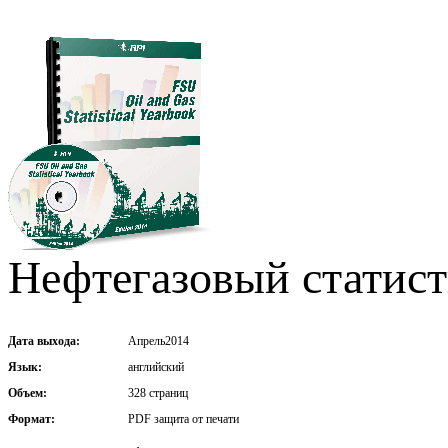
Нефтегазовый статист
Дата выхода:
Апрель2014
Язык:
английский
Объем:
328 страниц
Формат:
PDF защита от печати