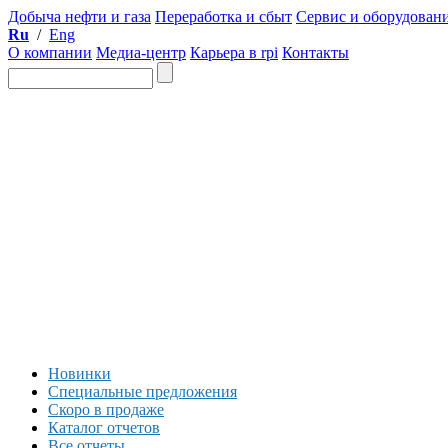
Добыча нефти и газа
Переработка и сбыт
Сервис и оборудован
Ru
/
Eng
О компании
Медиа-центр
Карьера в rpi
Контакты
Новинки
Специальные предложения
Скоро в продаже
Каталог отчетов
Все отчеты