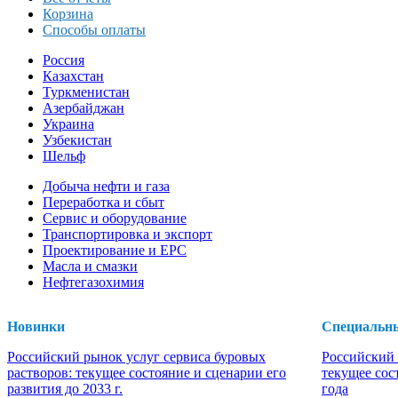
Корзина
Способы оплаты
Россия
Казахстан
Туркменистан
Азербайджан
Украина
Узбекистан
Шельф
Добыча нефти и газа
Переработка и сбыт
Сервис и оборудование
Транспортировка и экспорт
Проектирование и EPC
Масла и смазки
Нефтегазохимия
Новинки
Специальн
Российский рынок услуг сервиса буровых
Российский 
растворов: текущее состояние и сценарии его
текущее сос
развития до 2033 г.
года