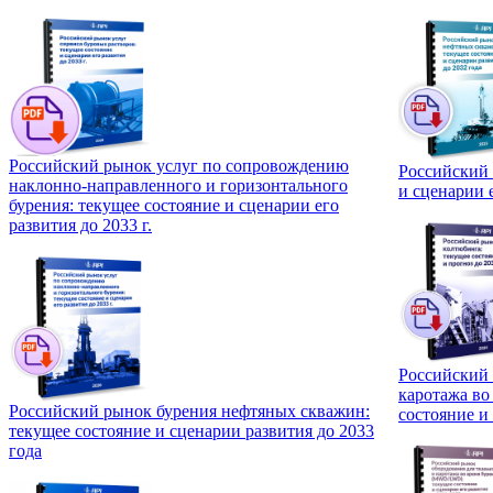
Российский рынок услуг по сопровождению
Российский 
наклонно-направленного и горизонтального
и сценарии е
бурения: текущее состояние и сценарии его
развития до 2033 г.
Российский 
каротажа в
Российский рынок бурения нефтяных скважин:
состояние и 
текущее состояние и сценарии развития до 2033
года