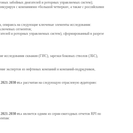
нтовых забойных двигателей и роторных управляемых систем);
онкурируя с компаниями «большой четверки», а также с российскими
а, опираясь на следующие ключевые элементы исследования:
 ключевых сегментов;
игателей и роторных управляемых систем), сформированный в разрезе
ие исследования скважин (ГИС), зарезки боковых стволов (ЗБС),
ение экспертов из нефтяных компаний и компаний-подрядчиков,
021-2030 гг.»
рассчитан на следующую отраслевую аудиторию:
021-2030 гг.»
является одним из серии ежегодных отчетов RPI по
ентам: