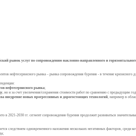
йский рынок услуг по сопровождению наклонно-направленного и горизонтального 
ентов нефтесервисного рынка – рынка сопровождения бурения - в течение кризисного дл
енденции:
тов нефтесервисного рынка
;
ду
, но и за счет увеличения/сохранения стоимости работ по сравнению с предыдущим г
д на внедрение новых прогрессивных и дорогостоящих технологий
, например в обла
 что в 2021-2030 гг. сегмент сопровождения бурения продолжит развиваться значительны
ляется следствием одновременного наложения нескольких негативных факторов, среди к
да;