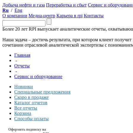
Добыча нефти и газа
Переработка и сбыт
Сервис и оборудован
Ru
/
Eng
О компании
Медиа-центр
Карьера в rpi
Контакты
Более 20 лет RPI выпускает аналитические отчеты, охватываю
Наша задача – достичь результата, при котором клиент получи
сочетании отраслевой аналитической экспертизы с пониманием 
Главная
-
Отчеты
-
Сервис и оборудование
Новинки
Специальные предложения
Скоро в продаже
Каталог отчетов
Все отчеты
Корзина
Способы оплаты
Оформить подписку на