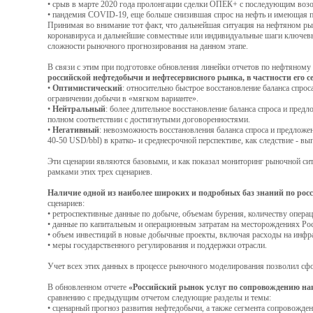
• срыв в марте 2020 года пролонгации сделки ОПЕК+ с последующим возоб
• пандемия COVID-19, еще больше снизившая спрос на нефть и имеющая пе
Принимая во внимание тот факт, что дальнейшая ситуация на нефтяном 
коронавируса и дальнейшие совместные или индивидуальные шаги ключевы
сложности рыночного прогнозирования на данном этапе.
В связи с этим при подготовке обновления линейки отчетов по нефтяном
российской нефтедобычи и нефтесервисного рынка, в частности его 
•
Оптимистический
: относительно быстрое восстановление баланса спро
ограничении добычи в «мягком варианте».
•
Нейтральный
: более длительное восстановление баланса спроса и пред
полном соответствии с достигнутыми договоренностями.
•
Негативный
: невозможность восстановления баланса спроса и предлож
40-50 USD/bbl) в кратко- и среднесрочной перспективе, как следствие - 
Эти сценарии являются базовыми, и как показал мониторинг рыночной сит
рамками этих трех сценариев.
Наличие одной из наиболее широких и подробных баз знаний по рос
сценариев:
• ретроспективные данные по добыче, объемам бурения, количеству опер
• данные по капитальным и операционным затратам на месторождениях Рос
• объем инвестиций в новые добычные проекты, включая расходы на инфр
• меры государственного регулирования и поддержки отрасли.
Учет всех этих данных в процессе рыночного моделирования позволил сф
В обновленном отчете
«Российский рынок услуг по сопровождению накл
сравнению с предыдущим отчетом следующие разделы и темы:
• сценарный прогноз развития нефтедобычи, а также сегмента сопровожде