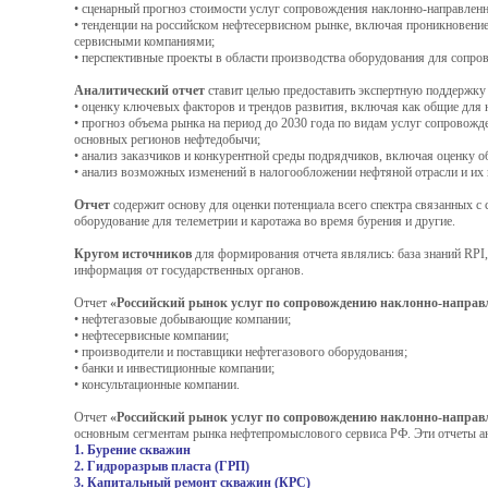
• сценарный прогноз стоимости услуг сопровождения наклонно-направленн
• тенденции на российском нефтесервисном рынке, включая проникновени
сервисными компаниями;
• перспективные проекты в области производства оборудования для сопро
Аналитический отчет
ставит целью предоставить экспертную поддержку
• оценку ключевых факторов и трендов развития, включая как общие для 
• прогноз объема рынка на период до 2030 года по видам услуг сопровож
основных регионов нефтедобычи;
• анализ заказчиков и конкурентной среды подрядчиков, включая оценку 
• анализ возможных изменений в налогообложении нефтяной отрасли и их
Отчет
содержит основу для оценки потенциала всего спектра связанных с
оборудование для телеметрии и каротажа во время бурения и другие.
Кругом источников
для формирования отчета являлись: база знаний RPI
информация от государственных органов.
Отчет
«Российский рынок услуг по сопровождению наклонно-направлен
• нефтегазовые добывающие компании;
• нефтесервисные компании;
• производители и поставщики нефтегазового оборудования;
• банки и инвестиционные компании;
• консультационные компании.
Отчет
«Российский рынок услуг по сопровождению наклонно-направлен
основным сегментам рынка нефтепромыслового сервиса РФ. Эти отчеты ан
1. Бурение скважин
2. Гидроразрыв пласта (ГРП)
3. Капитальный ремонт скважин (КРС)