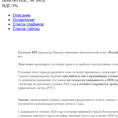
Цена без НДС: 96 500 р.
НДС 5%
Описание
Оглавление
Список графиков
Список таблиц
Компания
RPI
предлагает Вашему вниманию аналитический отчет
«Росси
гг.»
Этот отчет
анализирует состояние одного из наиболее перспективных сегм
В течение этого периода времени в этом сегменте проявились следующие т
• рынок сопровождения бурения
смог войти в топ-3 крупнейших сегмен
• в денежном выражении этот рынок
не только не уменьшился в 2020 го
• несмотря на кризисные условия 2020 года
в сегменте сохранился трен
управляемых систем (РУС).
Анализ
, проведенный в рамках написания предлагаемого отчета, показал,
увеличится в номинальных рублях почти в 3 раза.
Сложившееся в течение 2020 года состояние нефтяной отрасли России яв
• снижение мирового спроса на нефть, имевшее место уже в начале 2018 го