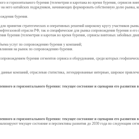
ого и горизонтального бурения (телеметрии и каротажа во время бурения, сервисов ви
е на него китайских подрядчиков, начинающих формировать собственную долю рынка, к
вождения бурения.
 для принятия стратегических и оперативных решений широкому кругу участников рынк
нефтегазовой отрасли РФ, так и специфические для рынка сопровождения бурения и его
дения бурения (телеметрия и каротаж во время бурения, сервисы винтовых забойных дв
объема услуг по сопровождению бурения у компаний;
 влияния на рынок по сопровождению бурения.
 сопровождением бурения сегментов сервиса и оборудования, среди которых геофизическ
, данные компаний, отраслевая статистика, легендированные интервью, широкое привлеч
ного и горизонтального бурения: текущее состояние и сценарии его развития в 2
ного и горизонтального бурения: текущее состояние и сценарии его развития в 2
ализируют текущее состояние и перспективы развития до 2030 года по следующим сегм