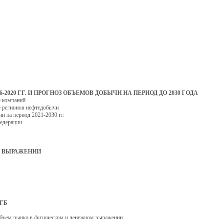
-2020 ГГ. И ПРОГНОЗ ОБЪЕМОВ ДОБЫЧИ НА ПЕРИОД ДО 2030 ГОДА
зе компаний
езе регионов нефтедобычи
ии на период 2021-2030 гг.
Федерации
М ВЫРАЖЕНИИ
ИГБ
 объем рынка в физическом и денежном выражении