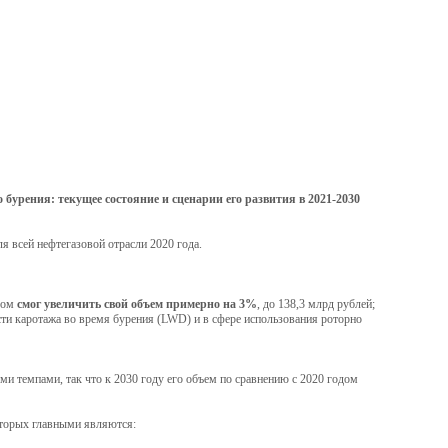
бурения: текущее состояние и сценарии его развития в 2021-2030
я всей нефтегазовой отрасли 2020 года.
одом
смог увеличить свой объем примерно на 3%
, до 138,3 млрд рублей;
сти каротажа во время бурения (LWD) и в сфере использования роторно
ми темпами, так что к 2030 году его объем по сравнению с 2020 годом
оторых главными являются: