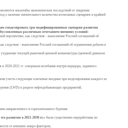
 являются масштабы экономических последствий от эпидемии
од о наличии значительного количества возможных сценариев и крайней
ально смоделировать три модифицированных сценария развития
, обусловленных различным сочетанием внешних условий:
ной перспективе, как следствие - выполнение Россией соглашений об
 как следствие - выполнение Россией соглашений об ограничении добычи в
и, ухудшение текущей рыночной ценовой конъюнктуры (ценовой диапазон
 в 2020-2021 гг. совершали колебания внутри коридора, заданного
пени учесть следующие ключевые вводные при моделировании каждого из
бурения (LWD) в разрезе нефтедобывающих предприятий;
нно-направленного и горизонтального бурения.
го развития в 2021-2030 гг.»
были существенно переработаны по
имости от внешних макро-факторов;