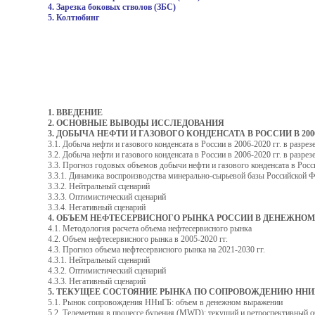
4. Зарезка боковых стволов (ЗБС)
5. Колтюбинг
1. ВВЕДЕНИЕ
2. ОСНОВНЫЕ ВЫВОДЫ ИССЛЕДОВАНИЯ
3. ДОБЫЧА НЕФТИ И ГАЗОВОГО КОНДЕНСАТА В РОССИИ В 2006
3.1. Добыча нефти и газового конденсата в России в 2006-2020 гг. в разре
3.2. Добыча нефти и газового конденсата в России в 2006-2020 гг. в разр
3.3. Прогноз годовых объемов добычи нефти и газового конденсата в Росс
3.3.1. Динамика воспроизводства минерально-сырьевой базы Российской 
3.3.2. Нейтральный сценарий
3.3.3. Оптимистический сценарий
3.3.4. Негативный сценарий
4. ОБЪЕМ НЕФТЕСЕРВИСНОГО РЫНКА РОССИИ В ДЕНЕЖНО
4.1. Методология расчета объема нефтесервисного рынка
4.2. Объем нефтесервисного рынка в 2005-2020 гг.
4.3. Прогноз объема нефтесервисного рынка на 2021-2030 гг.
4.3.1. Нейтральный сценарий
4.3.2. Оптимистический сценарий
4.3.3. Негативный сценарий
5. ТЕКУЩЕЕ СОСТОЯНИЕ РЫНКА ПО СОПРОВОЖДЕНИЮ НН
5.1. Рынок сопровождения ННиГБ: объем в денежном выражении
5.2. Телеметрия в процессе бурения (MWD): текущий и ретроспективный