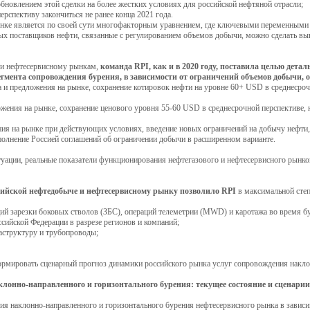
новлением этой сделки на более жестких условиях для российской нефтяной отрасли;
рспективу закончиться не ранее конца 2021 года.
рынке является по своей сути многофакторным уравнением, где ключевыми переменными
х поставщиков нефти, связанные с регулированием объемов добычи, можно сделать выв
у и нефтесервисному рынкам,
команда RPI, как и в 2020 году, поставила целью дет
сегмента сопровождения бурения, в зависимости от ограничений объемов добычи
са и предложения на рынке, сохранение котировок нефти на уровне 60+ USD в среднесроч
ложения на рынке, сохранение ценового уровня 55-60 USD в среднесрочной перспективе,
ения на рынке при действующих условиях, введение новых ограничений на добычу нефт
выполнение Россией соглашений об ограничении добычи в расширенном варианте.
уации, реальные показатели функционирования нефтегазового и нефтесервисного рынков
сийской нефтедобыче и нефтесервисному рынку позволило RPI
в максимальной сте
аций зарезки боковых стволов (ЗБС), операций телеметрии (MWD) и каротажа во время 
сийской Федерации в разрезе регионов и компаний;
аструктуру и трубопроводы;
ормировать сценарный прогноз динамики российского рынка услуг сопровождения накло
онно-направленного и горизонтального бурения: текущее состояние и сценарии е
ния наклонно-направленного и горизонтального бурения нефтесервисного рынка в завис