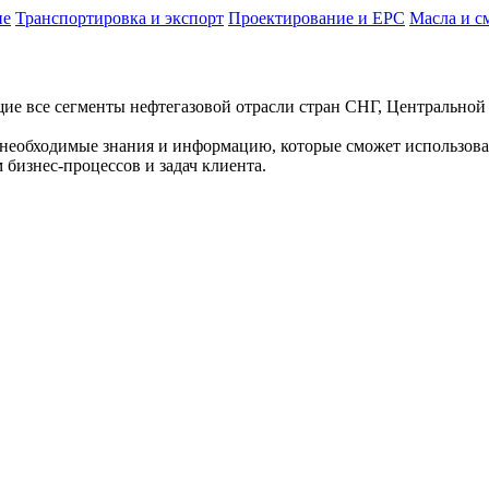
ие
Транспортировка и экспорт
Проектирование и EPC
Масла и с
щие все сегменты нефтегазовой отрасли стран СНГ, Центрально
т необходимые знания и информацию, которые сможет использова
бизнес-процессов и задач клиента.