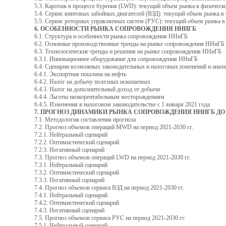
5.3. Каротаж в процессе бурения (LWD): текущий объем рынка в физичес
5.4. Сервис винтовых забойных двигателей (ВЗД): текущий объем рынка 
5.5. Сервис роторных управляемых систем (РУС): текущий объем рынка 
6. ОСОБЕННОСТИ РЫНКА СОПРОВОЖДЕНИЯ ННИГБ
6.1. Структура и особенности рынка сопровождения ННиГБ
6.2. Основные производственные тренды на рынке сопровождения ННиГБ
6.3. Технологические тренды и решения на рынке сопровождения ННиГБ
6.3.1. Инновационное оборудование для сопровождения ННиГБ
6.4. Сценарии возможных законодательных и налоговых изменений и анал
6.4.1. Экспортная пошлина на нефть
6.4.2. Налог на добычу полезных ископаемых
6.4.3. Налог на дополнительный доход от добычи
6.4.4. Льготы низкорентабельным месторождениям
6.4.5. Изменения в налоговом законодательстве с 1 января 2021 года
7. ПРОГНОЗ ДИНАМИКИ РЫНКА СОПРОВОЖДЕНИЯ ННИГБ ДО 
7.1. Методология составления прогноза
7.2. Прогноз объемов операций MWD на период 2021-2030 гг.
7.2.1. Нейтральный сценарий
7.2.2. Оптимистический сценарий
7.2.3. Негативный сценарий
7.3. Прогноз объемов операций LWD на период 2021-2030 гг.
7.3.1. Нейтральный сценарий
7.3.2. Оптимистический сценарий
7.3.3. Негативный сценарий
7.4. Прогноз объемов сервиса ВЗД на период 2021-2030 гг.
7.4.1. Нейтральный сценарий
7.4.2. Оптимистический сценарий
7.4.3. Негативный сценарий
7.5. Прогноз объемов сервиса РУС на период 2021-2030 гг.
7.5.1. Нейтральный сценарий